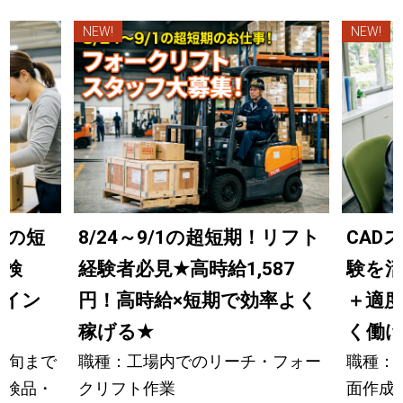
NEW!
NEW!
までの短
8/24～9/1の超短期！リフト
CAD
の検
経験者必見
★
高時給1,587
験を
ライン
円！高時給×短期で効率よく
＋適
稼げる
★
く働
中旬まで
職種：工場内でのリーチ・フォー
職種：
の検品・
クリフト作業
面作成