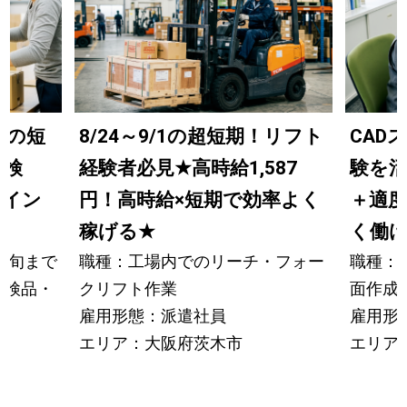
までの短
8/24～9/1の超短期！リフト
CAD
の検
経験者必見
★
高時給1,587
験を
ライン
円！高時給×短期で効率よく
＋適
稼げる
★
く働
中旬まで
職種：工場内でのリーチ・フォー
職種：
の検品・
クリフト作業
面作成
雇用形態：派遣社員
雇用形
エリア：大阪府茨木市
エリア