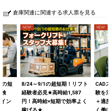
倉庫関連に関連する求人票を見る
NEW!
NEW!
までの短
8/24～9/1の超短期！リフト
CAD
の検
経験者必見
★
高時給1,587
験を
ライン
円！高時給×短期で効率よく
＋適
稼げる
★
く働