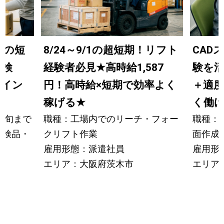
までの短
8/24～9/1の超短期！リフト
CAD
の検
経験者必見
★
高時給1,587
験を
ライン
円！高時給×短期で効率よく
＋適
稼げる
★
く働
中旬まで
職種：工場内でのリーチ・フォー
職種：
の検品・
クリフト作業
面作成
雇用形態：派遣社員
雇用形
エリア：大阪府茨木市
エリア