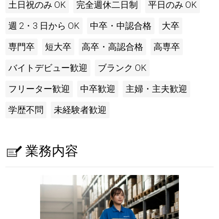
土日祝のみ OK
完全週休二日制
平日のみ OK
週 2・3 日から OK
中卒・中認合格
大卒
専門卒
短大卒
高卒・高認合格
高専卒
バイトデビュー歓迎
ブランク OK
フリーター歓迎
中卒歓迎
主婦・主夫歓迎
学歴不問
未経験者歓迎
業務内容