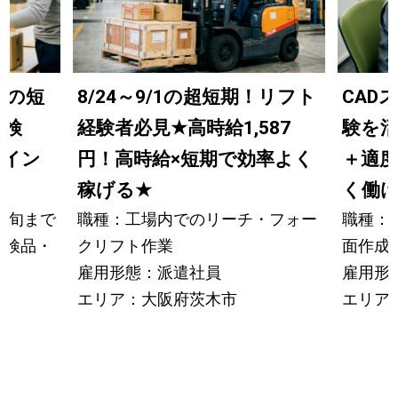
までの短
8/24～9/1の超短期！リフト
CAD
の検
経験者必見
★
高時給1,587
験を
ライン
円！高時給×短期で効率よく
＋適
稼げる
★
く働
中旬まで
職種：工場内でのリーチ・フォー
職種：
の検品・
クリフト作業
面作成
雇用形態：派遣社員
雇用形
エリア：大阪府茨木市
エリア