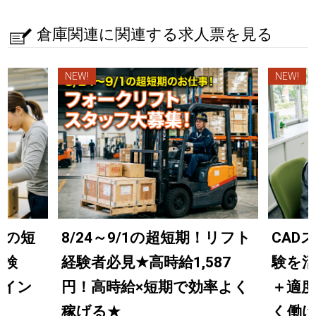
倉庫関連に関連する求人票を見る
NEW!
NEW!
までの短
8/24～9/1の超短期！リフト
CAD
の検
経験者必見
★
高時給1,587
験を
ライン
円！高時給×短期で効率よく
＋適
稼げる
★
く働